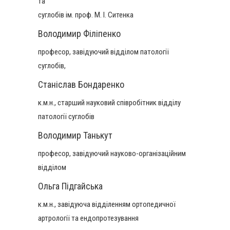
та
суглобів ім. проф. М. І. Ситенка
Володимир Філіпенко
професор, завідуючий відділом патології
суглобів,
Станіслав Бондаренко
к.м.н., старший науковий співробітник відділу
патології суглобів
Володимир Танькут
професор, завідуючий науково-організаційним
відділом
Ольга Підгайська
к.м.н., завідуюча відділенням ортопедичної
артрології та ендопротезування