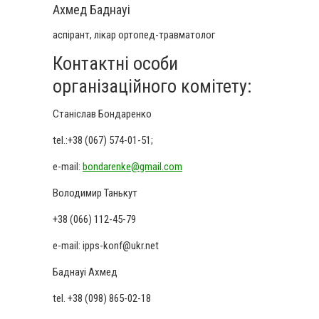
Ахмед Баднауі
аспірант, лікар ортопед-травматолог
Контактні особи
організаційного комітету:
Станіслав Бондаренко
tel.:+38 (067) 574-01-51;
e-mail:
bondarenke@gmail.com
Володимир Танькут
+38 (066) 112-45-79
e-mail
: ipps-konf@ukr.net
Баднауі Ахмед
tel. +38 (098) 865-02-18