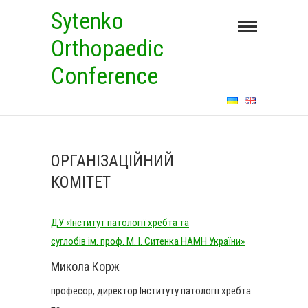
Skip
Sytenko
to
Orthopaedic
content
Conference
ОРГАНІЗАЦІЙНИЙ
КОМІТЕТ
ДУ «Інститут патології хребта та
суглобів ім. проф. М. І. Ситенка НАМН України»
Микола Корж
професор, директор Інституту патології хребта